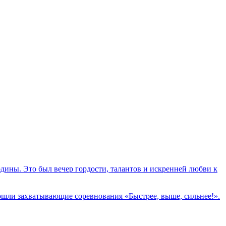
ины. Это был вечер гордости, талантов и искренней любви к
ошли захватывающие соревнования «Быстрее, выше, сильнее!».