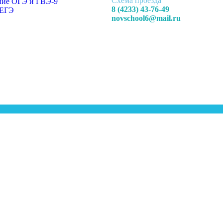
Схема проезда
ние ОГЭ и ГВЭ-9
8 (4233) 43-76-49
 ЕГЭ
novschool6@mail.ru
дение
еждинского района