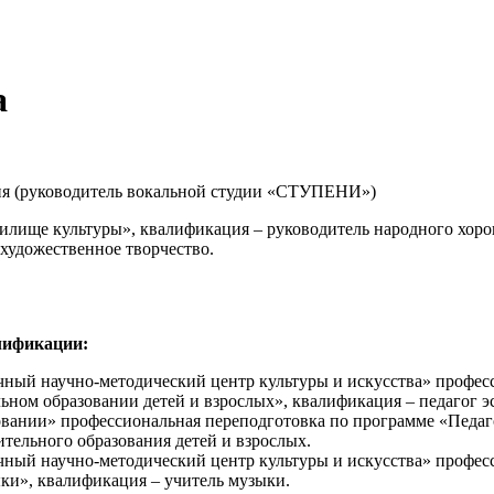
а
ия (руководитель вокальной студии «СТУПЕНИ»)
ище культуры», квалификация – руководитель народного хоров
 художественное творчество.
лификации:
ый научно-методический центр культуры и искусства» професс
льном образовании детей и взрослых», квалификация – педагог э
вании» профессиональная переподготовка по программе «Педаго
тельного образования детей и взрослых.
ый научно-методический центр культуры и искусства» професс
ыки», квалификация – учитель музыки.