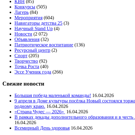
КВН
(85)
Конкурсы
(505)
Лагерь
(84)
Мероприятия
(604)
Навигаторы детства 25
(3)
Научный Stand Up
(4)
Новости
(2 072)
Объявления
(32)
Патриотическое воспитание
(136)
Ресурсный центр
(2)
Спорт
(205)
Творчество
(92)
Точка Роста
(40)
Эссе Ученик года
(266)
Свежие новости
Большая победа маленькой команды!
16.04.2026
9 апреля в Доме культуры посёлка Новый состоялся тор
родному краю.
16.04.2026
«Страна Чудес — 2026»
16.04.2026
В рамках декады дополнительного образования и в чест
16.04.2026
Всемирный День здоровья
16.04.2026