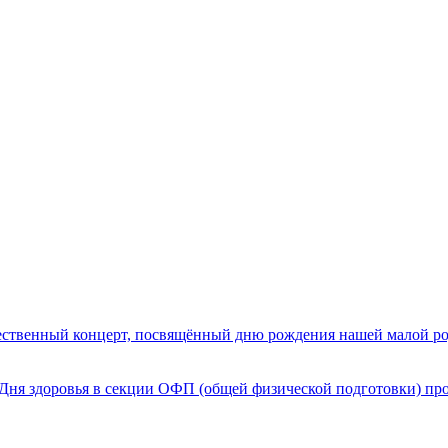
жественный концерт, посвящённый дню рождения нашей малой род
ь Дня здоровья в секции ОФП (общей физической подготовки) пр