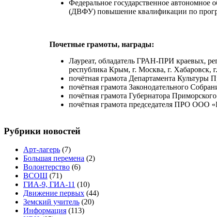
Федеральное государственное автоном
(ДВФУ) повышение квалификации по прогр
Почетные грамоты, награды:
Лауреат, обладатель ГРАН-ПРИ краевых, ре
республика Крым, г. Москва, г. Хабаровск, г
почётная грамота Департамента Культуры П
почётная грамота Законодательного Собран
почётная грамота Губернатора Приморского 
почётная грамота председателя ПРО ООО «
Рубрики новостей
Арт-лагерь
(7)
Большая перемена
(2)
Волонтерство
(6)
ВСОШ
(71)
ГИА-9, ГИА-11
(10)
Движение первых
(44)
Земский учитель
(20)
Информация
(113)