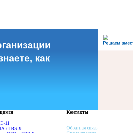
рганизации
Решаем вмес
наете, как
щимся
Контакты
ВЭ-11
Обратная связь
ИА / ГВЭ-9