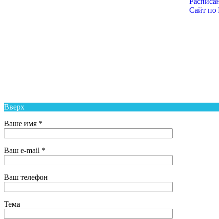
Расписа
Сайт по
Муниципальное Бюджетное Общеобразовательное Учреж
Средняя Общеобразовательная Школа № 6 п. Новый Над
Вверх
Ваше имя *
Ваш e-mail *
Ваш телефон
Тема