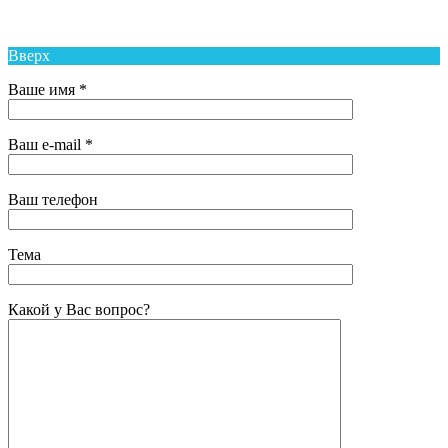
Средняя Общеобразовательная Школа № 6 п. Новый Надеждинского
района
Вверх
Ваше имя *
Ваш e-mail *
Ваш телефон
Тема
Какой у Вас вопрос?