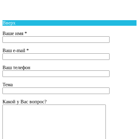
Средняя Общеобразовательная Школа № 6 п. Новый Надеждинского
района
Вверх
Ваше имя *
Ваш e-mail *
Ваш телефон
Тема
Какой у Вас вопрос?