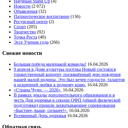
Научный Stand Up
(4)
Новости
(2 072)
Объявления
(32)
Патриотическое воспитание
(136)
Ресурсный центр
(2)
Спорт
(205)
Творчество
(92)
Точка Роста
(40)
Эссе Ученик года
(266)
Свежие новости
Большая победа маленькой команды!
16.04.2026
9 апреля в Доме культуры посёлка Новый состоялся
торжественный концерт, посвящённый дню рождения
нашей малой родины. Это был вечер гордости, талантов
и искренней любви к родному краю.
16.04.2026
«Страна Чудес — 2026»
16.04.2026
В рамках декады дополнительного образования и в
честь Дня здоровья в секции ОФП (общей физической
подготовки) прошли захватывающие соревнования
«Быстрее, выше, сильнее!».
16.04.2026
Всемирный День здоровья
16.04.2026
Обратная связь