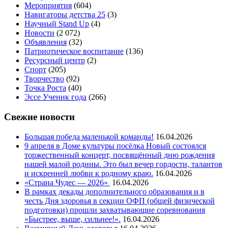
Мероприятия
(604)
Навигаторы детства 25
(3)
Научный Stand Up
(4)
Новости
(2 072)
Объявления
(32)
Патриотическое воспитание
(136)
Ресурсный центр
(2)
Спорт
(205)
Творчество
(92)
Точка Роста
(40)
Эссе Ученик года
(266)
Свежие новости
Большая победа маленькой команды!
16.04.2026
9 апреля в Доме культуры посёлка Новый состоялся
торжественный концерт, посвящённый дню рождения
нашей малой родины. Это был вечер гордости, талантов
и искренней любви к родному краю.
16.04.2026
«Страна Чудес — 2026»
16.04.2026
В рамках декады дополнительного образования и в
честь Дня здоровья в секции ОФП (общей физической
подготовки) прошли захватывающие соревнования
«Быстрее, выше, сильнее!».
16.04.2026