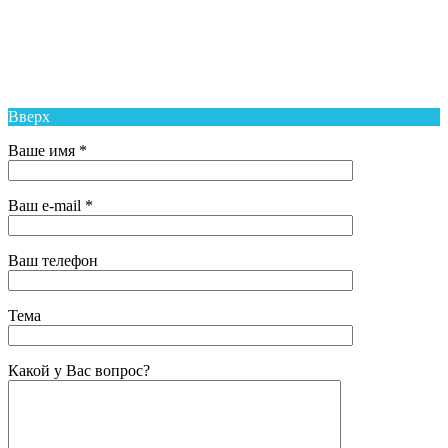
Муниципальное Бюджетное Общеобразовательное Учреждение
Средняя Общеобразовательная Школа № 6 п. Новый Надеждинского
района
Вверх
Ваше имя *
Ваш e-mail *
Ваш телефон
Тема
Какой у Вас вопрос?