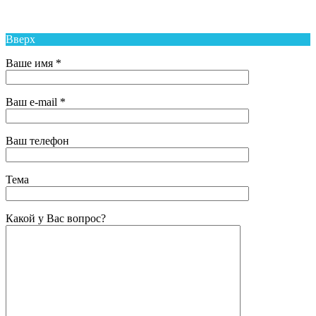
Средняя Общеобразовательная Школа № 6 п. Новый Надеждинского
района
Вверх
Ваше имя *
Ваш e-mail *
Ваш телефон
Тема
Какой у Вас вопрос?