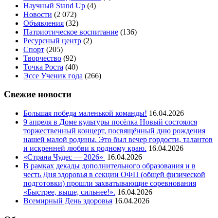
Научный Stand Up
(4)
Новости
(2 072)
Объявления
(32)
Патриотическое воспитание
(136)
Ресурсный центр
(2)
Спорт
(205)
Творчество
(92)
Точка Роста
(40)
Эссе Ученик года
(266)
Свежие новости
Большая победа маленькой команды!
16.04.2026
9 апреля в Доме культуры посёлка Новый состоялся
торжественный концерт, посвящённый дню рождения
нашей малой родины. Это был вечер гордости, талантов
и искренней любви к родному краю.
16.04.2026
«Страна Чудес — 2026»
16.04.2026
В рамках декады дополнительного образования и в
честь Дня здоровья в секции ОФП (общей физической
подготовки) прошли захватывающие соревнования
«Быстрее, выше, сильнее!».
16.04.2026
Всемирный День здоровья
16.04.2026