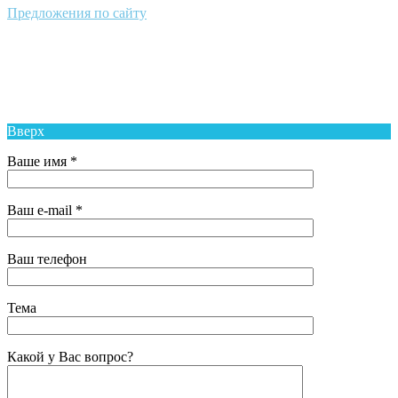
Предложения по сайту
Муниципальное Бюджетное Общеобразовательное Учреждение
Средняя Общеобразовательная Школа № 6 п. Новый Надеждинского
района
Вверх
Ваше имя *
Ваш e-mail *
Ваш телефон
Тема
Какой у Вас вопрос?