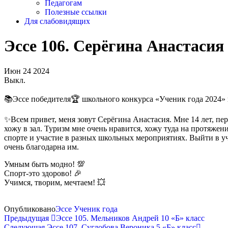
Педагогам
Полезные ссылки
Для слабовидящих
Эссе 106. Серёгина Анастасия 
Июн
24
2024
Выкл.
📚Эссе победителя🏆 школьного конкурса «Ученик года 2024» в
✨Всем привет, меня зовут Серёгина Анастасия. Мне 14 лет, пе
хожу в зал. Туризм мне очень нравится, хожу туда на протяжении
спорте и участие в разных школьных мероприятиях. Выйти в у
очень благодарна им.
Умным быть модно! 💯
Спорт-это здорово! 🎉
Учимся, творим, мечтаем! 💥
Опубликовано
Эссе Ученик года
Навигация
Предыдущая
Предыдущая
Эссе 105. Мельников Андрей 10 «Б» класс
запись
Следующая
Следующая
Эссе 107. Суглобова Вероника 5 «Б» класс