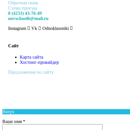
Обратная связь
Схема проезда
8 (4233) 43-76-49
novschool6@mail.ru
Instagram
Vk
Odnoklassniki
Сайт
Карта сайта
Хостинг-провайдер
Предложения по сайту
Муниципальное Бюджетное Общеобразовательное Учреждение
Средняя Общеобразовательная Школа № 6 п. Новый Надеждинского ра
Вверх
Ваше имя *