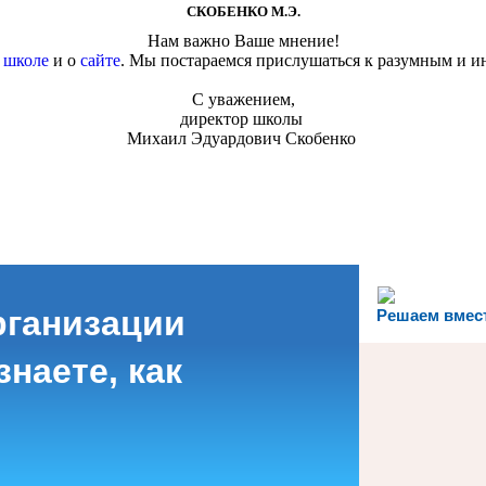
СКОБЕНКО М.Э.
Нам важно Ваше мнение!
о
школе
и о
сайте
. Мы постараемся прислушаться к разумным и и
С уважением,
директор школы
Михаил Эдуардович Скобенко
рганизации
Решаем вмес
наете, как