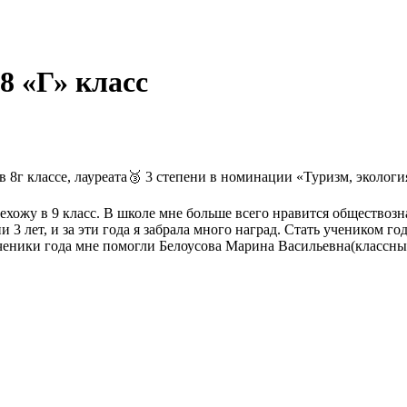
8 «Г» класс
 8г классе, лауреата🥉 3 степени в номинации «Туризм, экология
рехожу в 9 класс. В школе мне больше всего нравится общество
 3 лет, и за эти года я забрала много наград. Стать учеником го
ченики года мне помогли Белоусова Марина Васильевна(классны