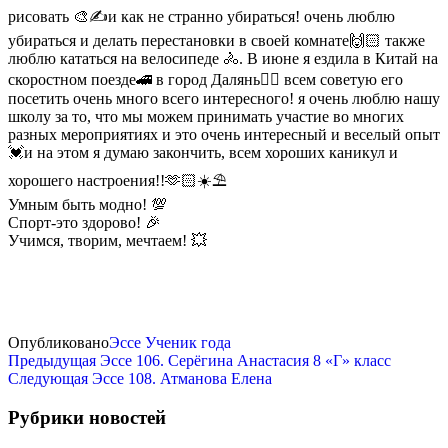
рисовать 🎨✍️и как не странно убираться! очень люблю
убираться и делать перестановки в своей комнате🙌🏻 также
люблю кататься на велосипеде 🚴. В июне я ездила в Китай на
скоростном поезде🚄 в город Далянь❤️‍🔥 всем советую его
посетить очень много всего интересного! я очень люблю нашу
школу за то, что мы можем принимать участие во многих
разных мероприятиях и это очень интересный и веселый опыт
💓и на этом я думаю закончить, всем хороших каникул и
хорошего настроения!!🫶🏻☀️⛱️
Умным быть модно! 💯
Спорт-это здорово! 🎉
Учимся, творим, мечтаем! 💥
Опубликовано
Эссе Ученик года
Предыдущая
Эссе 106. Серёгина Анастасия 8 «Г» класс
Следующая
Эссе 108. Атманова Елена
Рубрики новостей