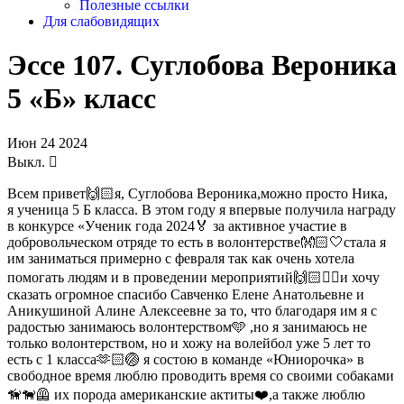
Полезные ссылки
Для слабовидящих
Эссе 107. Суглобова Вероника
5 «Б» класс
Июн
24
2024
Выкл.
Всем привет🙌🏻я, Суглобова Вероника,можно просто Ника,
я ученица 5 Б класса. В этом году я впервые получила награду
в конкурсе «Ученик года 2024🏅 за активное участие в
добровольческом отряде то есть в волонтерстве👐🏻🤍стала я
им заниматься примерно с февраля так как очень хотела
помогать людям и в проведении мероприятий🙌🏻❤️‍🔥и хочу
сказать огромное спасибо Савченко Елене Анатольевне и
Аникушиной Алине Алексеевне за то, что благодаря им я с
радостью занимаюсь волонтерством🩵 ,но я занимаюсь не
только волонтерством, но и хожу на волейбол уже 5 лет то
есть с 1 класса🫶🏻🏐 я состою в команде «Юниорочка» в
свободное время люблю проводить время со своими собаками
🦮🐕‍🦺 их порода американские актиты❤️,а также люблю