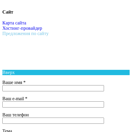
Сайт
Карта сайта
Хостинг-провайдер
Предложения по сайту
Муниципальное Бюджетное Общеобразовательное Учреждение
Средняя Общеобразовательная Школа № 6 п. Новый Надеждинского
района
Вверх
Ваше имя *
Ваш e-mail *
Ваш телефон
Тема