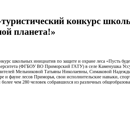
-туристический конкурс школь
ной планета!»
нкурс школьных инициатив по защите и охране леса «Пусть буде
верситета (ФГБОУ ВО Приморский ГАТУ) в селе Каменушка Уссу
учителей Мельниковой Татьяны Николаевны, Симаковой Надежд
ре и фауне лесов Приморья, свои исполнительские навыки, спор
и более чем 280 человек собравшихся из различных общеобразо