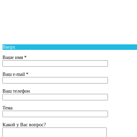
Муниципальное Бюджетное Общеобразовательное Учреж
Средняя Общеобразовательная Школа № 6 п. Новый Над
Вверх
Ваше имя *
Ваш e-mail *
Ваш телефон
Тема
Какой у Вас вопрос?