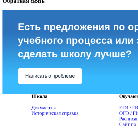
Обратная связь
Есть предложения по о
учебного процесса или з
сделать школу лучше?
Написать о проблеме
Школа
Обучаю
Документы
ЕГЭ / Г
Историческая справка
ОГЭ / Г
Расписа
Сайт по