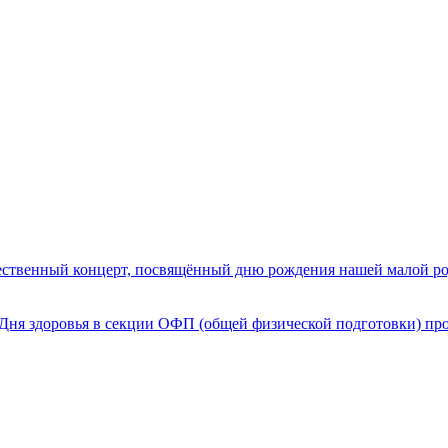
жественный концерт, посвящённый дню рождения нашей малой род
ь Дня здоровья в секции ОФП (общей физической подготовки) пр