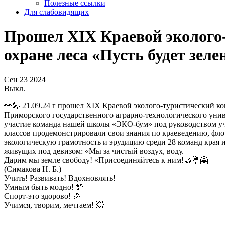
Полезные ссылки
Для слабовидящих
Прошел XIX Краевой эколого
охране леса «Пусть будет зеле
Сен
23
2024
Выкл.
👀🎤 21.09.24 г прошел XIX Краевой эколого-туристический ко
Приморского государственного аграрно-технологического уни
участие команда нашей школы «ЭКО-бум» под руководством 
классов продемонстрировали свои знания по краеведению, фло
экологическую грамотность и эрудицию среди 28 команд края 
живущих под девизом: «Мы за чистый воздух, воду.
Дарим мы земле свободу! «Присоединяйтесь к ним!🤝💐🤗
(Симакова Н. Б.)
Учить! Развивать! Вдохновлять!
Умным быть модно! 💯
Спорт-это здорово! 🎉
Учимся, творим, мечтаем! 💥