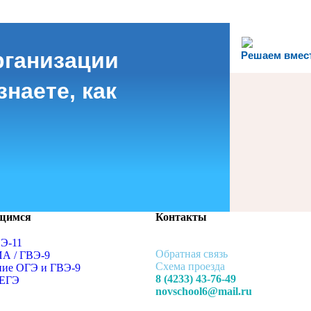
рганизации
Решаем вмес
наете, как
щимся
Контакты
ВЭ-11
Обратная связь
ИА / ГВЭ-9
Схема проезда
ние ОГЭ и ГВЭ-9
8 (4233) 43-76-49
 ЕГЭ
novschool6@mail.ru