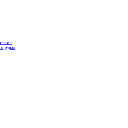
жизни»
 пруды»