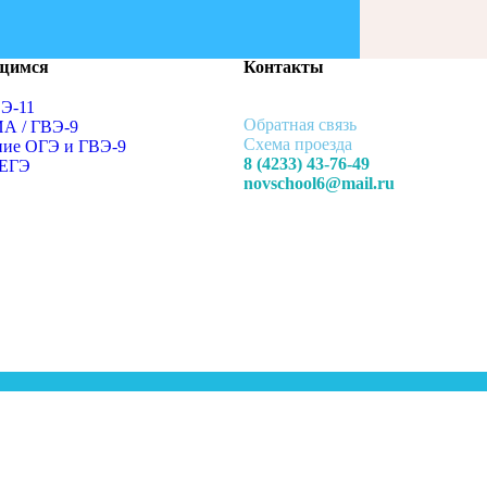
щимся
Контакты
ВЭ-11
Обратная связь
ИА / ГВЭ-9
Схема проезда
ние ОГЭ и ГВЭ-9
8 (4233) 43-76-49
 ЕГЭ
novschool6@mail.ru
дение
еждинского района