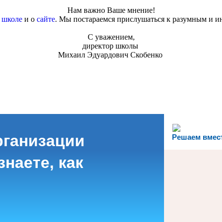
Нам важно Ваше мнение!
о
школе
и о
сайте
. Мы постараемся прислушаться к разумным и и
С уважением,
директор школы
Михаил Эдуардович Скобенко
рганизации
Решаем вмес
наете, как