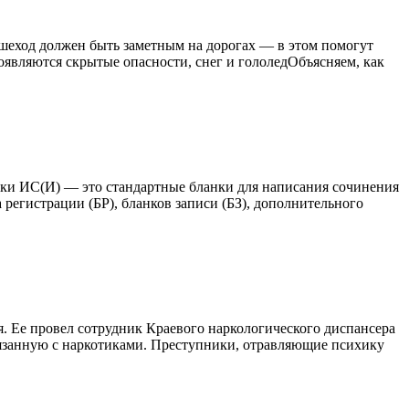
еход должен быть заметным на дорогах — в этом помогут
являются скрытые опасности, снег и гололедОбъясняем, как
ланки ИС(И) — это стандартные бланки для написания сочинения
регистрации (БР), бланков записи (БЗ), дополнительного
. Ее провел сотрудник Краевого наркологического диспансера
вязанную с наркотиками. Преступники, отравляющие психику