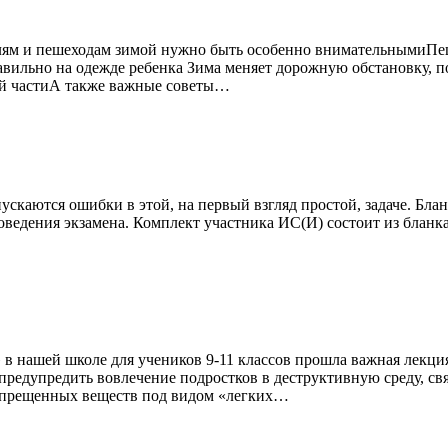
елям и пешеходам зимой нужно быть особенно внимательнымиПеш
вильно на одежде ребенка Зима меняет дорожную обстановку, по
жей частиА также важные советы…
пускаются ошибки в этой, на первый взгляд простой, задаче. Б
ведения экзамена. Комплект участника ИС(И) состоит из бланка 
в нашей школе для учеников 9-11 классов прошла важная лекция
предупредить вовлечение подростков в деструктивную среду, с
запрещенных веществ под видом «легких…