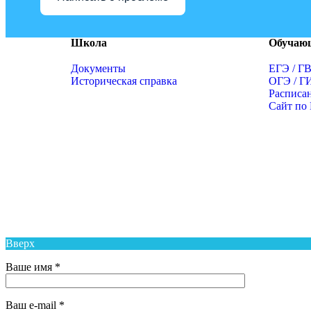
Школа
Обучаю
Документы
ЕГЭ / Г
Историческая справка
ОГЭ / Г
Расписа
Сайт по
Муниципальное Бюджетное Общеобразовательное Учреж
Средняя Общеобразовательная Школа № 6 п. Новый Над
Вверх
Ваше имя *
Ваш e-mail *