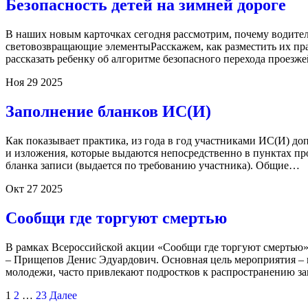
Безопасность детей на зимней дороге
В наших новым карточках сегодня рассмотрим, почему водит
световозвращающие элементыРасскажем, как разместить их пра
рассказать ребенку об алгоритме безопасного перехода проез
Ноя
29
2025
Заполнение бланков ИС(И)
Как показывает практика, из года в год участниками ИС(И) до
и изложения, которые выдаются непосредственно в пунктах про
бланка записи (выдается по требованию участника). Общие…
Окт
27
2025
Сообщи где торгуют смертью
В рамках Всероссийской акции «Сообщи где торгуют смертью» 
– Прищепов Денис Эдуардович. Основная цель мероприятия – 
молодежи, часто привлекают подростков к распространению 
1
2
…
23
Далее