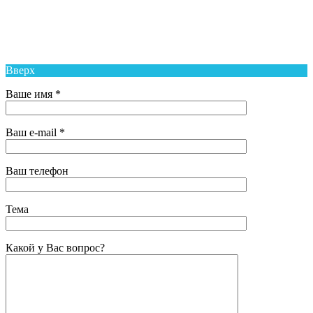
Средняя Общеобразовательная Школа № 6 п. Новый Надеждинского
района
Вверх
Ваше имя *
Ваш e-mail *
Ваш телефон
Тема
Какой у Вас вопрос?