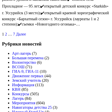
Прохладное — 95 лет;✔️открытый детский конкурс «Starkids»
г. Уссурийск (3 место);✔️открытый краевой хореографический
конкурс «Бархатный сезон» г. Уссурийск (лауреаты 1 и 2
степени);✔️съемки «Новогоднего огонька»…
1
2
…
7
Далее
Рубрики новостей
Арт-лагерь
(7)
Большая перемена
(2)
Волонтерство
(6)
ВСОШ
(71)
ГИА-9, ГИА-11
(10)
Движение первых
(44)
Земский учитель
(20)
Информация
(113)
КВН
(85)
Конкурсы
(505)
Лагерь
(84)
Мероприятия
(604)
Навигаторы детства 25
(3)
Научный Stand Up
(4)