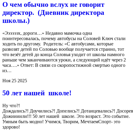
О чем обычно вслух не говорит
директор. (Дневник директора
школы.)
«Ээээээх, дороги…» Недавно мамочка одна
поинтересовалась, почему автобусы на Соловей Ключ стали
ходить по другому. Родитель: «С автобусами, которые
развозят детей по Соловью вообще получается странно, тот
что везёт детей до конца Соловья уходит от школы намного
раньше чем заканчиваются уроки, а следующий идёт через 2
часа….» Ответ: В связи со скоропостижной смертью одного
из…
Ноя
25
2025
50 лет нашей школе!
Ну что?!
Дождались?! Доучились?! Допелись?! Дотанцевались?! Досоре
Дожиииили!!! 50 лет нашей школе. Это возраст. Это событие.
Умным быть модно! ‍Учимся, Творим, МечтаемСпорт- это
здорово!