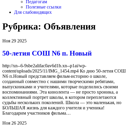
Педагогам
Полезные ссылки
Для слабовидящих
Рубрика:
Объявления
Ноя
29
2025
50-летия СОШ N6 п. Новый
http://xn--6-9sbe2alifac0av6d1b.xn--p1ai/wp-
content/uploads/2025/11/IMG_1454.mp4 Ко дню 50-летия СОШ
N6 п.Новый представляем фильм-историю о школе,
созданный совместно с нашими творческими ребятами,
выпускниками и учителями, которые поделились своими
воспоминаниями. Эта кинолента — не просто хроника, а
коллективный портрет школы, в котором переплетаются
судьбы нескольких поколений. Школа — это маленькая, но
БОЛЬШАЯ жизнь для каждого учителя и ученика!
Благодарим участников фильма…
Ноя
26
2025