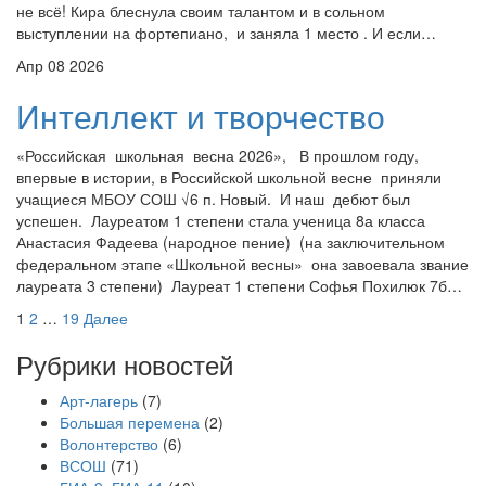
не всё! Кира блеснула своим талантом и в сольном
выступлении на фортепиано, и заняла 1 место . И если…
Апр
08
2026
Интеллект и творчество
«Российская школьная весна 2026», В прошлом году,
впервые в истории, в Российской школьной весне приняли
учащиеся МБОУ СОШ √6 п. Новый. И наш дебют был
успешен. Лауреатом 1 степени стала ученица 8а класса
Анастасия Фадеева (народное пение) (на заключительном
федеральном этапе «Школьной весны» она завоевала звание
лауреата 3 степени) Лауреат 1 степени Софья Похилюк 7б…
Навигация
1
2
…
19
Далее
по
Рубрики новостей
записям
Арт-лагерь
(7)
Большая перемена
(2)
Волонтерство
(6)
ВСОШ
(71)