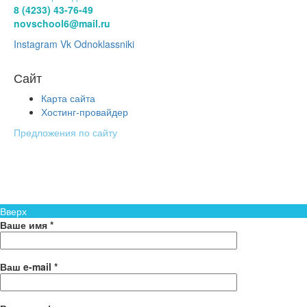
8 (4233) 43-76-49
novschool6@mail.ru
Instagram
Vk
Odnoklassniki
Сайт
Карта сайта
Хостинг-провайдер
Предложения по сайту
Муниципальное Бюджетное Общеобразовательное Учреждение
Средняя Общеобразовательная Школа № 6 п. Новый
Надеждинского района
Вверх
Ваше имя *
Ваш e-mail *