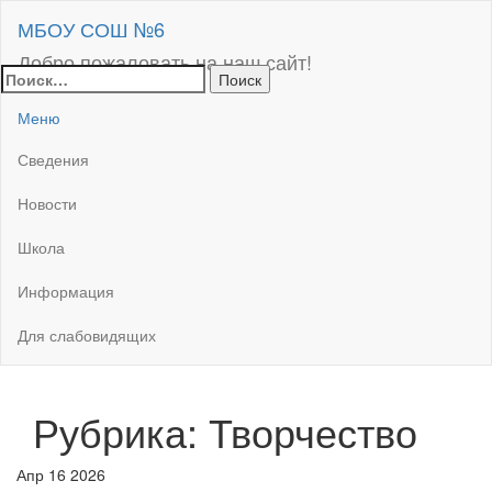
Skip
МБОУ СОШ №6
to
the
Добро пожаловать на наш сайт!
Найти:
content
Меню
Сведения
Новости
Школа
Информация
Для слабовидящих
Рубрика:
Творчество
Апр
16
2026