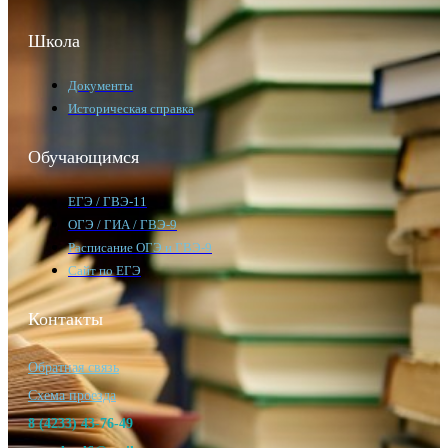
Школа
Документы
Историческая справка
Обучающимся
ЕГЭ / ГВЭ-11
ОГЭ / ГИА / ГВЭ-9
Расписание ОГЭ и ГВЭ-9
Сайт по ЕГЭ
Контакты
Обратная связь
Схема проезда
8 (4233) 43-76-49