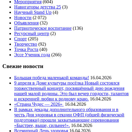
Мероприятия
(604)
Навигаторы детства 25
(3)
Научный Stand Up
(4)
Новости
(2 072)
Объявления
(32)
Патриотическое воспитание
(136)
Ресурсный центр
(2)
Спорт
(205)
Творчество
(92)
Точка Роста
(40)
Эссе Ученик года
(266)
Свежие новости
Большая победа маленькой команды!
16.04.2026
9 апреля в Доме культуры посёлка Новый состоялся
торжественный концерт, посвящённый дню рождения
нашей малой родины. Это был вечер гордости, талантов
и искренней любви к родному краю.
16.04.2026
«Страна Чудес — 2026»
16.04.2026
В рамках декады дополнительного образования и в
честь Дня здоровья в секции ОФП (общей физической
подготовки) прошли захватывающие соревнования
«Быстрее, выше, сильнее!».
16.04.2026
Всемирный День здоровья
16.04.2026