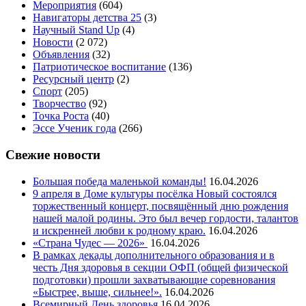
Мероприятия
(604)
Навигаторы детства 25
(3)
Научный Stand Up
(4)
Новости
(2 072)
Объявления
(32)
Патриотическое воспитание
(136)
Ресурсный центр
(2)
Спорт
(205)
Творчество
(92)
Точка Роста
(40)
Эссе Ученик года
(266)
Свежие новости
Большая победа маленькой команды!
16.04.2026
9 апреля в Доме культуры посёлка Новый состоялся
торжественный концерт, посвящённый дню рождения
нашей малой родины. Это был вечер гордости, талантов
и искренней любви к родному краю.
16.04.2026
«Страна Чудес — 2026»
16.04.2026
В рамках декады дополнительного образования и в
честь Дня здоровья в секции ОФП (общей физической
подготовки) прошли захватывающие соревнования
«Быстрее, выше, сильнее!».
16.04.2026
Всемирный День здоровья
16.04.2026