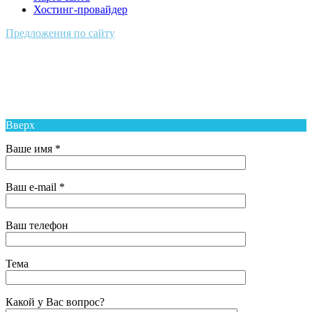
Хостинг-провайдер
Предложения по сайту
Муниципальное Бюджетное Общеобразовательное Учреждение
Средняя Общеобразовательная Школа № 6 п. Новый Надеждинского
района
Вверх
Ваше имя *
Ваш e-mail *
Ваш телефон
Тема
Какой у Вас вопрос?