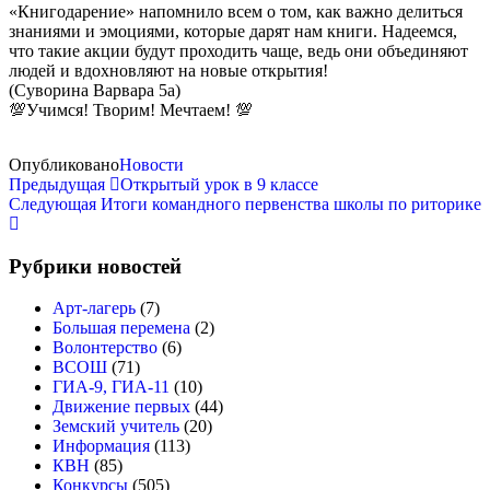
«Книгодарение» напомнило всем о том, как важно делиться
знаниями и эмоциями, которые дарят нам книги. Надеемся,
что такие акции будут проходить чаще, ведь они объединяют
людей и вдохновляют на новые открытия!
(Суворина Варвара 5а)
💯Учимся! Творим! Мечтаем! 💯
Опубликовано
Новости
Навигация
Предыдущая
Предыдущая
Открытый урок в 9 классе
запись
Следующая
Следующая
Итоги командного первенства школы по риторике
по
запись
записям
Рубрики новостей
Арт-лагерь
(7)
Большая перемена
(2)
Волонтерство
(6)
ВСОШ
(71)
ГИА-9, ГИА-11
(10)
Движение первых
(44)
Земский учитель
(20)
Информация
(113)
КВН
(85)
Конкурсы
(505)