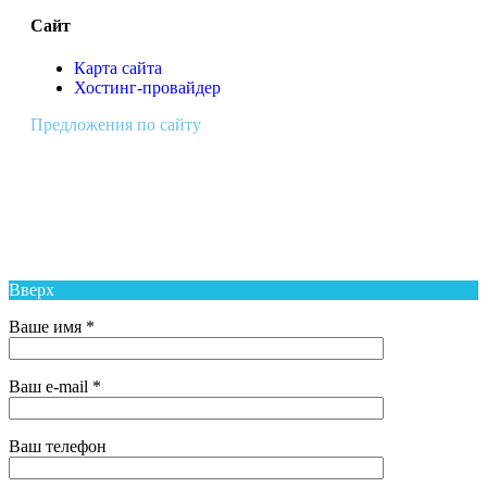
Сайт
Карта сайта
Хостинг-провайдер
Предложения по сайту
Муниципальное Бюджетное Общеобразовательное Учреждение
Средняя Общеобразовательная Школа № 6 п. Новый Надеждинского
района
Вверх
Ваше имя *
Ваш e-mail *
Ваш телефон