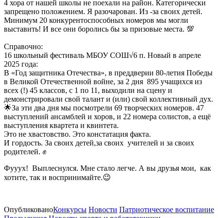
4 хора от нашей школы не поехали на район. Категорически
запрещено положением. Я разочарован. Из -за своих детей.
Минимум 20 конкурентоспособных номеров мы могли
выставить! И все они боролись бы за призовые места. 💯
Справочно:
16 школьный фестиваль МБОУ СОШ√6 п. Новый в апреле
2025 года:
В «Год защитника Отечества», в преддверии 80-летия Победы
в Великой Отечественной войне, за 2 дня 895 учащихся из
всех (!) 45 классов, с 1 по 11, выходили на сцену и
демонстрировали свой талант и (или) свой коллективный дух.
🌟За эти два дня мы посмотрели 69 творческих номеров. 47
выступлений ансамблей и хоров, и 22 номера солистов, а ещё
выступления квартета и квинтета.
Это не хвастовство. Это констатация факта.
И гордость. За своих детей,за своих учителей и за своих
родителей. ✊
Фууух! Выплеснулся. Мне стало легче. А вы друзья мои, как
хотите, так и воспринимайте.😉
Опубликовано
Конкурсы
Новости
Патриотическое воспитание
Предыдущая