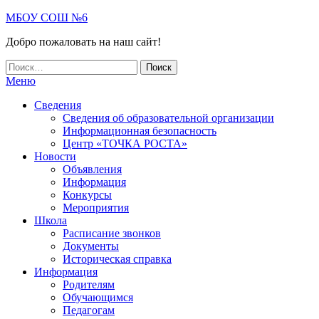
Skip
МБОУ СОШ №6
to
Добро пожаловать на наш сайт!
the
content
Найти:
Меню
Сведения
Сведения об образовательной организации
Информационная безопасность
Центр «ТОЧКА РОСТА»
Новости
Объявления
Информация
Конкурсы
Мероприятия
Школа
Расписание звонков
Документы
Историческая справка
Информация
Родителям
Обучающимся
Педагогам