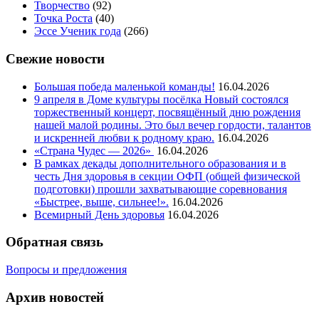
Творчество
(92)
Точка Роста
(40)
Эссе Ученик года
(266)
Свежие новости
Большая победа маленькой команды!
16.04.2026
9 апреля в Доме культуры посёлка Новый состоялся
торжественный концерт, посвящённый дню рождения
нашей малой родины. Это был вечер гордости, талантов
и искренней любви к родному краю.
16.04.2026
«Страна Чудес — 2026»
16.04.2026
В рамках декады дополнительного образования и в
честь Дня здоровья в секции ОФП (общей физической
подготовки) прошли захватывающие соревнования
«Быстрее, выше, сильнее!».
16.04.2026
Всемирный День здоровья
16.04.2026
Обратная связь
Вопросы и предложения
Архив новостей