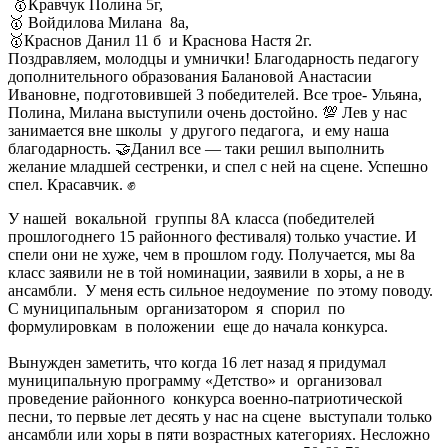
🥇Кравчук Полина 5г,
🥇 Войдилова Милана 8а,
🥇Краснов Данил 11 б и Краснова Настя 2г.
Поздравляем, молодцы и умнички! Благодарность педагогу
дополнительного образования Балановой Анастасии
Ивановне, подготовившей 3 победителей. Все трое- Ульяна,
Полина, Милана выступили очень достойно. 💯 Лев у нас
занимается вне школы у другого педагога, и ему наша
благодарность. 🤝Данил все — таки решил выполнить
желание младшей сестренки, и спел с ней на сцене. Успешно
спел. Красавчик. ✊
У нашей вокальной группы 8А класса (победителей
прошлогоднего 15 районного фестиваля) только участие. И
спели они не хуже, чем в прошлом году. Получается, мы 8а
класс заявили не в той номинации, заявили в хоры, а не в
ансамбли. У меня есть сильное недоумение по этому поводу.
С муниципальным организатором я спорил по
формулировкам в положении еще до начала конкурса.
Вынужден заметить, что когда 16 лет назад я придумал
муниципальную программу «Детство» и организовал
проведение районного конкурса военно-патриотической
песни, то первые лет десять у нас на сцене выступали только
ансамбли или хоры в пяти возрастных категориях. Несложно