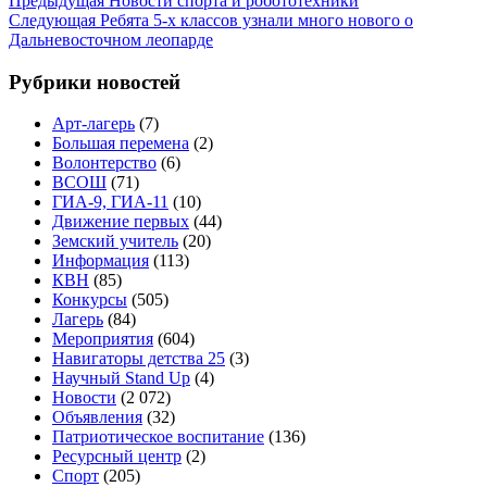
Навигация
Предыдущая
Новости спорта и робототехники
запись
Следующая
Следующая
Ребята 5-х классов узнали много нового о
по
запись
Дальневосточном леопарде
записям
Рубрики новостей
Арт-лагерь
(7)
Большая перемена
(2)
Волонтерство
(6)
ВСОШ
(71)
ГИА-9, ГИА-11
(10)
Движение первых
(44)
Земский учитель
(20)
Информация
(113)
КВН
(85)
Конкурсы
(505)
Лагерь
(84)
Мероприятия
(604)
Навигаторы детства 25
(3)
Научный Stand Up
(4)
Новости
(2 072)
Объявления
(32)
Патриотическое воспитание
(136)
Ресурсный центр
(2)
Спорт
(205)