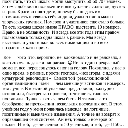
посчитать, что от школы могли выступить 50-60-70 человек.
Затем я добавил в положение и выступления солистов, дуэтов
и трио. Красиво поют дети, почему бы не дать им
возможность проявить себя индивидуально или в малых
творческих группах. Номеров и участников еще стало больше.
То есть каждая школа имела ПРАВО выставить 10 номеров.
Право, а не обязанность. И всегда все эти года этим правом
пользовалась только одна школа в районе. Мы всегда
выставляли участников во всех номинациях и во всех
возрастных категориях.
Кое — кого это, вероятно, не вдохновляло и не радовало, а
кого -то очень даже и напрягало. 😉Но в один прекрасный
момент, все перевернулось с ног на голову. Появились у нас в
одно время, в районе, прости господи, «новаторы, с идеями
культурной революции «. Смысл той революционной
организационной идеи — чем меньше участников и номеров,
тем лучше. В красивой упаковке представили, халтурно
исполнили, быстренько провели, отчитались, галочку
поставили. Лучше казаться, чем быть. И тянулось это
безобразие на протяжении нескольких последних лет. В этом
учебном году у меня появилась надежда, на логичные,
позитивные и вменяемые изменения. А точнее на возврат к
оправдавшей себя системе. Ан нет, только 5 номеров от
школы. И той, где численность 50 учеников, и той, где 1150…