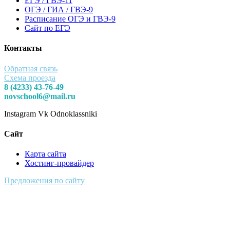
ЕГЭ / ГВЭ-11
ОГЭ / ГИА / ГВЭ-9
Расписание ОГЭ и ГВЭ-9
Сайт по ЕГЭ
Контакты
Обратная связь
Схема проезда
8 (4233) 43-76-49
novschool6@mail.ru
Instagram
Vk
Odnoklassniki
Сайт
Карта сайта
Хостинг-провайдер
Предложения по сайту
Муниципальное Бюджетное Общеобразовательное Учреждение
Средняя Общеобразовательная Школа № 6 п. Новый Надеждинского
района