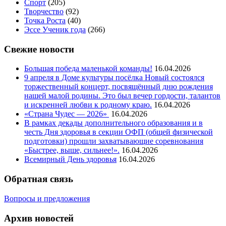
Спорт
(205)
Творчество
(92)
Точка Роста
(40)
Эссе Ученик года
(266)
Свежие новости
Большая победа маленькой команды!
16.04.2026
9 апреля в Доме культуры посёлка Новый состоялся
торжественный концерт, посвящённый дню рождения
нашей малой родины. Это был вечер гордости, талантов
и искренней любви к родному краю.
16.04.2026
«Страна Чудес — 2026»
16.04.2026
В рамках декады дополнительного образования и в
честь Дня здоровья в секции ОФП (общей физической
подготовки) прошли захватывающие соревнования
«Быстрее, выше, сильнее!».
16.04.2026
Всемирный День здоровья
16.04.2026
Обратная связь
Вопросы и предложения
Архив новостей