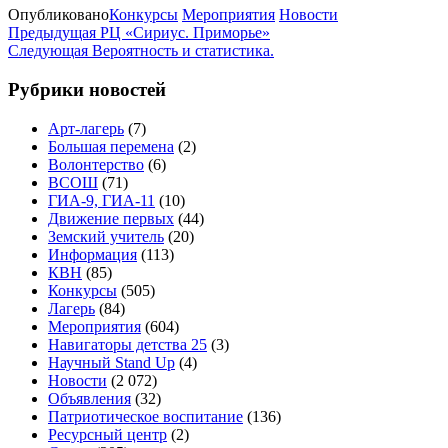
Опубликовано
Конкурсы
Мероприятия
Новости
Навигация
Предыдущая
Предыдущая
РЦ «Сириус. Приморье»
запись
Следующая
Следующая
Вероятность и статистика.
по
запись
записям
Рубрики новостей
Арт-лагерь
(7)
Большая перемена
(2)
Волонтерство
(6)
ВСОШ
(71)
ГИА-9, ГИА-11
(10)
Движение первых
(44)
Земский учитель
(20)
Информация
(113)
КВН
(85)
Конкурсы
(505)
Лагерь
(84)
Мероприятия
(604)
Навигаторы детства 25
(3)
Научный Stand Up
(4)
Новости
(2 072)
Объявления
(32)
Патриотическое воспитание
(136)
Ресурсный центр
(2)