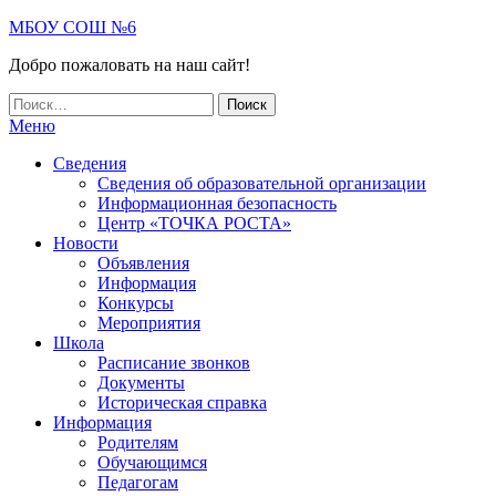
Skip
МБОУ СОШ №6
to
Добро пожаловать на наш сайт!
the
content
Найти:
Меню
Сведения
Сведения об образовательной организации
Информационная безопасность
Центр «ТОЧКА РОСТА»
Новости
Объявления
Информация
Конкурсы
Мероприятия
Школа
Расписание звонков
Документы
Историческая справка
Информация
Родителям
Обучающимся
Педагогам