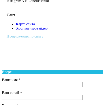
Instagram
Vk
Odnoklassniki
Сайт
Карта сайта
Хостинг-провайдер
Предложения по сайту
Муниципальное Бюджетное Общеобразовательное Учреждение
Средняя Общеобразовательная Школа № 6 п. Новый Надеждинского
района
Вверх
Ваше имя *
Ваш e-mail *