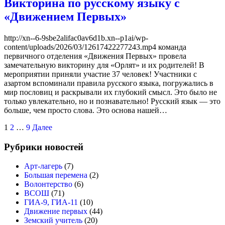
Викторина по русскому языку с
«Движением Первых»
http://xn--6-9sbe2alifac0av6d1b.xn--p1ai/wp-
content/uploads/2026/03/12617422277243.mp4 команда
первичного отделения «Движения Первых» провела
замечательную викторину для «Орлят» и их родителей! В
мероприятии приняли участие 37 человек! Участники с
азартом вспоминали правила русского языка, погружались в
мир пословиц и раскрывали их глубокий смысл. Это было не
только увлекательно, но и познавательно! Русский язык — это
больше, чем просто слова. Это основа нашей…
Навигация
1
2
…
9
Далее
по
Рубрики новостей
записям
Арт-лагерь
(7)
Большая перемена
(2)
Волонтерство
(6)
ВСОШ
(71)
ГИА-9, ГИА-11
(10)
Движение первых
(44)
Земский учитель
(20)