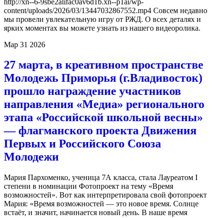
http://xn--6-9sbe2alifac0av6d1b.xn--p1ai/wp-
content/uploads/2026/03/13447032867552.mp4 Совсем недавно
мы провели увлекательную игру от РЖД. О всех деталях и
ярких моментах вы можете узнать из нашего видеоролика.
Мар
31
2026
27 марта, в креативном пространстве
Молодежь Приморья (г.Владивосток)
прошло награждение участников
направления «Медиа» регионального
этапа «Российской школьной весны»
— флагманского проекта Движения
Первых и Российского Союза
Молодежи
Мария Пархоменко, ученица 7А класса, стала Лауреатом I
степени в номинации Фотопроект на тему «Время
возможностей». Вот как интерпретировала свой фотопроект
Мария: «Время возможностей — это новое время. Солнце
встаёт, и значит, начинается новый день. В наше время