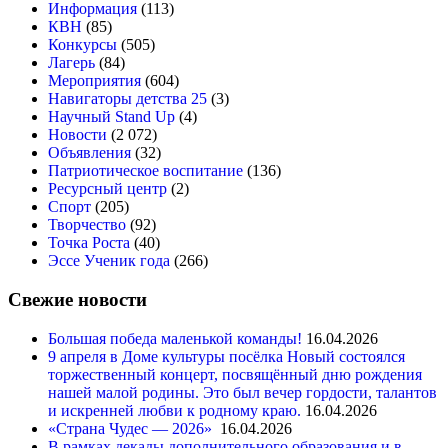
Информация
(113)
КВН
(85)
Конкурсы
(505)
Лагерь
(84)
Мероприятия
(604)
Навигаторы детства 25
(3)
Научный Stand Up
(4)
Новости
(2 072)
Объявления
(32)
Патриотическое воспитание
(136)
Ресурсный центр
(2)
Спорт
(205)
Творчество
(92)
Точка Роста
(40)
Эссе Ученик года
(266)
Свежие новости
Большая победа маленькой команды!
16.04.2026
9 апреля в Доме культуры посёлка Новый состоялся
торжественный концерт, посвящённый дню рождения
нашей малой родины. Это был вечер гордости, талантов
и искренней любви к родному краю.
16.04.2026
«Страна Чудес — 2026»
16.04.2026
В рамках декады дополнительного образования и в