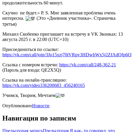
продолжительность 60 минут.
Скучно не будет.» P. S. Мне заявленная проблема очень
интересна.
(Это «Дневник участника». Страничка
третья)
Михаил Скобенко приглашает на встречу в VK Звонках: 13
августа 2025 г. в 22:00 (UTC+10)
Присоединиться по ссылке:
https://vk.com/call/join/3Jo15xzj70tVRpv3HDwbWx5j2ZfAdQfp6
Ссылка с номером встречи:
https://vk.com/call/248-362-21
(Пароль для входа: QE2X5Q)
Ссылка на онлайн-трансляцию:
https://vk.com/video336200683_456240165
Учимся, Творим, Мечтаем
Опубликовано
Новости
Навигация по записям
Предыдущая запись
Предыдущая
Я как- то говорил, что