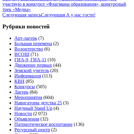
участвую в конкурсе «Флагманы образования», конкурсный
трек «Медиа»
Следующая запись
Следующая
А у нас гости!
Рубрики новостей
Арт-лагерь
(7)
Большая перемена
(2)
Волонтерство
(6)
ВСОШ
(71)
ГИА-9, ГИА-11
(10)
Движение первых
(44)
Земский учитель
(20)
Информация
(113)
КВН
(85)
Конкурсы
(505)
Лагерь
(84)
Мероприятия
(604)
Навигаторы детства 25
(3)
Научный Stand Up
(4)
Новости
(2 072)
Объявления
(32)
Патриотическое воспитание
(136)
Ресурсный центр
(2)