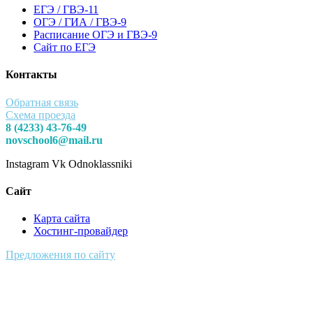
ЕГЭ / ГВЭ-11
ОГЭ / ГИА / ГВЭ-9
Расписание ОГЭ и ГВЭ-9
Сайт по ЕГЭ
Контакты
Обратная связь
Схема проезда
8 (4233) 43-76-49
novschool6@mail.ru
Instagram
Vk
Odnoklassniki
Сайт
Карта сайта
Хостинг-провайдер
Предложения по сайту
Муниципальное Бюджетное Общеобразовательное Учреждение
Средняя Общеобразовательная Школа № 6 п. Новый Надеждинского